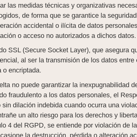
r las medidas técnicas y organizativas necesar
ogidos, de forma que se garantice la seguridad
lteración accidental o ilícita de datos personal
cación o acceso no autorizados a dichos datos.
cado SSL (Secure Socket Layer), que asegura q
cial, al ser la transmisión de los datos entre 
a o encriptada.
ta no puede garantizar la inexpugnabilidad de i
o fraudulento a los datos personales, el Resp
in dilación indebida cuando ocurra una violac
rañe un alto riesgo para los derechos y liberta
culo 4 del RGPD, se entiende por violación de l
casione la destrucción, pérdida o alteración acc