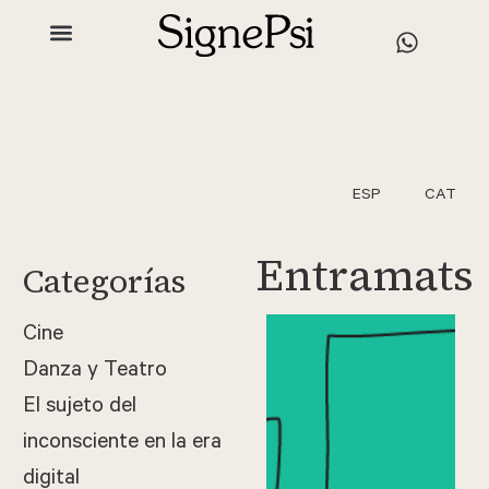
ESP
CAT
Mi
Entramats
Categorías
herma
no
Cine
Juan
Danza y Teatro
El sujeto del
helena.mate
inconsciente en la era
Reseña
o.valldepere
digital