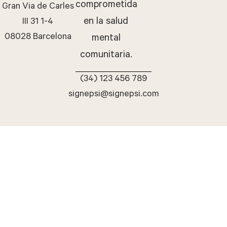
comprometida
Gran Via de Carles
en la salud
III 31 1-4
08028 Barcelona
mental
comunitaria.
(34) 123 456 789
signepsi@signepsi.com
©2026-SignePsi. Todos
Política de privacidad
los derechos reservados.
Cookies
Aviso legal
Diseño y desarrollo Maite
AleBa