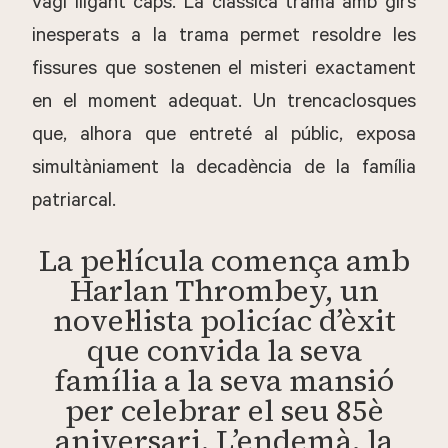
vagi lligant caps. La clàssica trama amb girs
inesperats a la trama permet resoldre les
fissures que sostenen el misteri exactament
en el moment adequat. Un trencaclosques
que, alhora que entreté al públic, exposa
simultàniament la decadència de la família
patriarcal.
La pel·lícula comença amb
Harlan Thrombey, un
novel·lista policíac d’èxit
que convida la seva
família a la seva mansió
per celebrar el seu 85è
aniversari. L’endemà, la