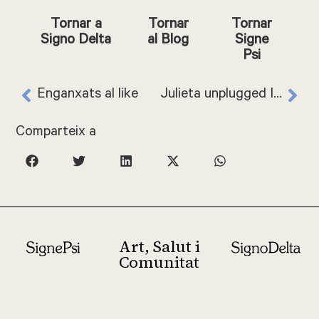
Tornar a
Tornar
Tornar
Signo Delta
al Blog
Signe
Psi
Enganxats al like
Julieta unplugged Inés Boza/Senza tempo – Karaoke Grill Sarah Anglada. La caldera
Comparteix a
Art, Salut i
Comunitat