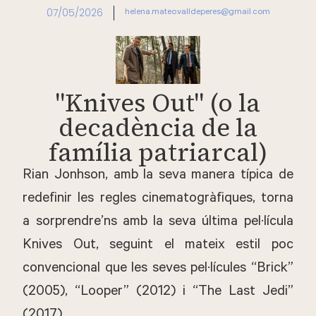
07/05/2026
helena.mateo.valldeperes@gmail.com
"Knives Out" (o la
decadència de la
família patriarcal)
Rian Jonhson, amb la seva manera típica de
redefinir les regles cinematogràfiques, torna
a sorprendre’ns amb la seva última pel·lícula
Knives Out, seguint el mateix estil poc
convencional que les seves pel·lícules “Brick”
(2005), “Looper” (2012) i “The Last Jedi”