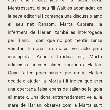
dels diners destinats a la seva néta.
Mentrestant, el seu fill Walt és acomiadat de
la seva editorial i comença una discussió amb
el seu nét Ransom. Marta Cabrera, la
infermera de Harlan, també és interrogada
per Blanc. I com que no pot mentir sense
vomitar, li dóna informació veritable però
incompleta. Aquella fatídica nit, Marta
administra accidentalment morfina a Harlan.
Quan falten pocs minuts per morir, Harlan
decideix ajudar la Marta i li indica que creï
una coartada falsa abans de tallar-se la gola
ell mateix. Una dona extremadament vella, la
mare de Harlan, observa com la Marta surt