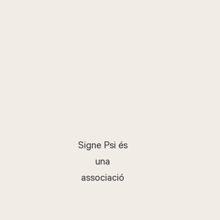
Signe Psi és
una
associació
sense ànim de
lucre fundada
Associació