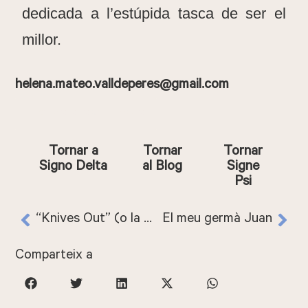
dedicada a l’estúpida tasca de ser el
millor.
helena.mateo.valldeperes@gmail.com
Todas sus entradas
Tornar a
Tornar
Tornar
Signo Delta
al Blog
Signe
Psi
“Knives Out” (o la decadència de la familia patriarcal)
El meu germà Juan
Comparteix a